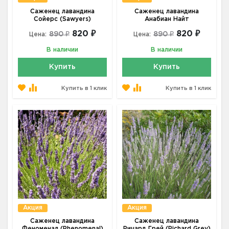
Саженец лавандина
Саженец лавандина
Сойерс (Sawyers)
Анабиан Найт
820 ₽
820 ₽
890 ₽
890 ₽
Цена:
Цена:
В наличии
В наличии
Купить
Купить
Купить в 1 клик
Купить в 1 клик
Акция
Акция
Саженец лавандина
Саженец лавандина
Феноменал (Phenomenal)
Ричард Грей (Richard Grey)