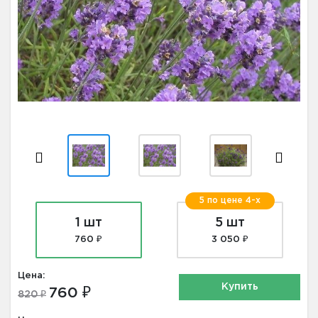
5 по цене 4-х
1 шт
5 шт
760 ₽
3 050 ₽
Цена:
Купить
760 ₽
820 ₽