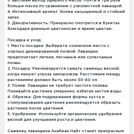
3. Высокий выход эфирного масла: Почти в три раза
больше масла по сравнению с узколистной лавандой.
4. Интенсивный аромат: Более насыщенный и стойкий
запах.
5. Декоративность: Прекрасно смотрится в букетах
благодаря длинным цветоносам и ярким цветам.
Посадка и уход:
1. Место посадки: Выберите солнечное место с
хорошо дренированной почвой. Лавандин
предпочитает легкие, песчаные или супесчаные
почвы.
2. Посадка: Рекомендуется сажать саженцы весной,
когда минует угроза заморозков. Расстояние между
растениями должно быть около 30-40 см.
3. Полив: Лавандин не требует частого полива.
Поливайте растение умеренно, избегая застоя воды.
4. Обрезка: Для поддержания формы куста и
стимулирования цветения рекомендуется обрезать
растение после цветения.
5. Удобрение: Используйте органические удобрения
весной для улучшения роста и цветения.
Саженец лавандина Анабиан Найт станет прекрасным