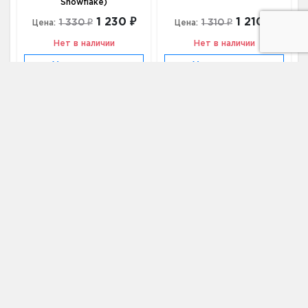
Snowflake)
1 230 ₽
1 210 ₽
1 330 ₽
1 310 ₽
Цена:
Цена:
Нет в наличии
Нет в наличии
Уведомить о
Уведомить о
появлении
появлении
Вейгела
купить по цене от 900 ₽ в Москве
Питомник декоративных культур
купить по цене от 30
₽ в Москве
Адрес
346892, Ростовская область, г.
Батайск, ул. Ушинского, 16
Телефон
+7 (931) 521-28-81