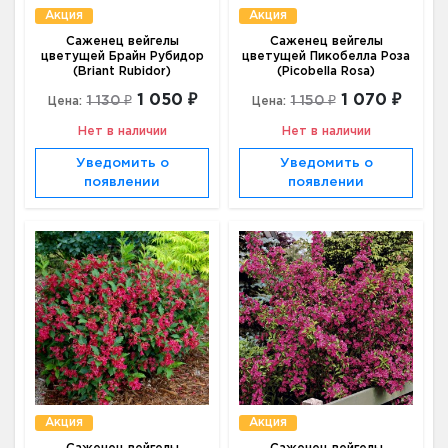
Акция
Акция
Саженец вейгелы
Саженец вейгелы
цветущей Брайн Рубидор
цветущей Пикобелла Роза
(Briant Rubidor)
(Picobella Rosa)
1 050 ₽
1 070 ₽
1 130 ₽
1 150 ₽
Цена:
Цена:
Нет в наличии
Нет в наличии
Уведомить о
Уведомить о
появлении
появлении
Акция
Акция