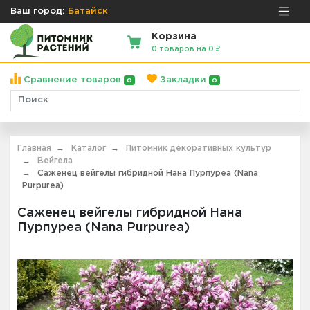
Ваш город:
Батайск
Корзина
0 товаров на 0 ₽
Сравнение товаров
Закладки
0
0
Главная
Каталог
Питомник декоративных культур
Вейгела
Саженец вейгелы гибридной Нана Пурпуреа (Nana
Purpurea)
Саженец вейгелы гибридной Нана
Пурпуреа (Nana Purpurea)