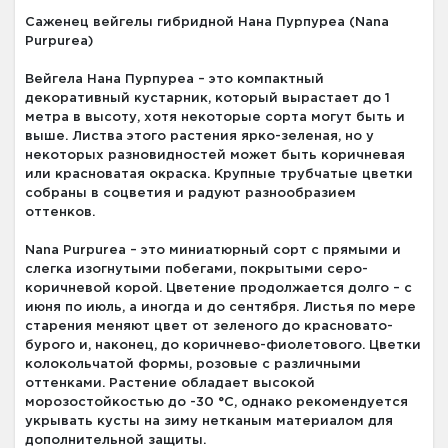
Саженец вейгелы гибридной Нана Пурпуреа (Nana
Purpurea)
Вейгела Нана Пурпуреа – это компактный
декоративный кустарник, который вырастает до 1
метра в высоту, хотя некоторые сорта могут быть и
выше. Листва этого растения ярко-зеленая, но у
некоторых разновидностей может быть коричневая
или красноватая окраска. Крупные трубчатые цветки
собраны в соцветия и радуют разнообразием
оттенков.
Nana Purpurea – это миниатюрный сорт с прямыми и
слегка изогнутыми побегами, покрытыми серо-
коричневой корой. Цветение продолжается долго – с
июня по июль, а иногда и до сентября. Листья по мере
старения меняют цвет от зеленого до красновато-
бурого и, наконец, до коричнево-фиолетового. Цветки
колокольчатой формы, розовые с различными
оттенками. Растение обладает высокой
морозостойкостью до -30 °С, однако рекомендуется
укрывать кусты на зиму нетканым материалом для
дополнительной защиты.