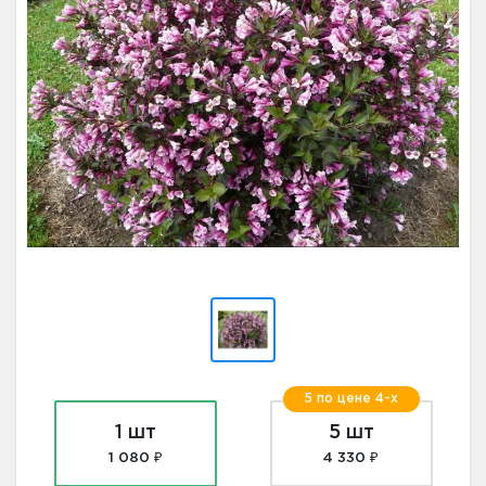
5 по цене 4-х
1 шт
5 шт
1 080 ₽
4 330 ₽