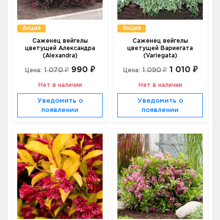
Акция
Акция
Саженец вейгелы
Саженец вейгелы
цветущей Александра
цветущей Вариегата
(Alexandra)
(Variegata)
990 ₽
1 010 ₽
1 070 ₽
1 090 ₽
Цена:
Цена:
Нет в наличии
Нет в наличии
Уведомить о
Уведомить о
появлении
появлении