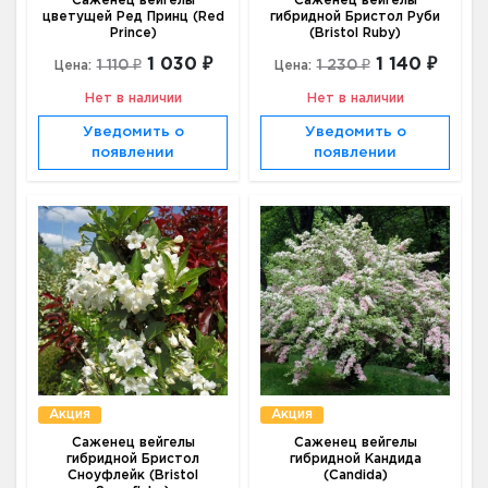
Саженец вейгелы
Саженец вейгелы
цветущей Ред Принц (Red
гибридной Бристол Руби
Prince)
(Bristol Ruby)
1 030 ₽
1 140 ₽
1 110 ₽
1 230 ₽
Цена:
Цена:
Нет в наличии
Нет в наличии
Уведомить о
Уведомить о
появлении
появлении
Акция
Акция
Саженец вейгелы
Саженец вейгелы
гибридной Бристол
гибридной Кандида
Сноуфлейк (Bristol
(Candida)