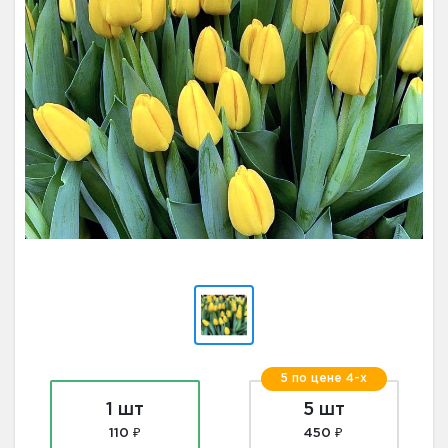
5 по цене 4-х
1 шт
5 шт
110 ₽
450 ₽