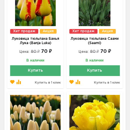
Хит продаж
Акция
Хит продаж
Акция
Луковица тюльпана Банья
Луковица тюльпана Саами
Лука (Banja Luka)
(Saami)
70 ₽
70 ₽
80 ₽
80 ₽
Цена:
Цена:
В наличии
В наличии
Купить
Купить
Купить в 1 клик
Купить в 1 клик