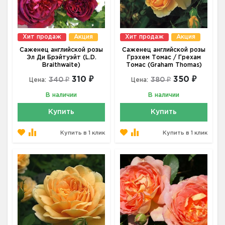
Хит продаж
Акция
Хит продаж
Акция
Саженец английской розы
Саженец английской розы
Эл Ди Брэйтуэйт (L.D.
Грэхем Томас / Грехам
Braithwaite)
Томас (Graham Thomas)
310 ₽
350 ₽
340 ₽
380 ₽
Цена:
Цена:
В наличии
В наличии
Купить
Купить
Купить в 1 клик
Купить в 1 клик