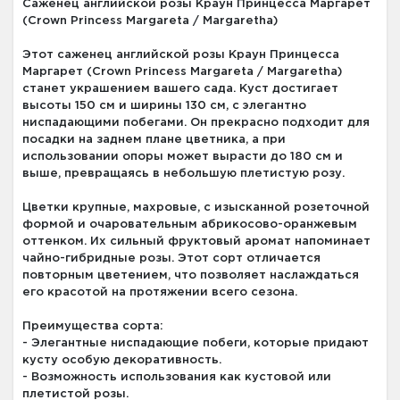
Саженец английской розы Краун Принцесса Маргарет
(Crown Princess Margareta / Margaretha)
Этот саженец английской розы Краун Принцесса
Маргарет (Crown Princess Margareta / Margaretha)
станет украшением вашего сада. Куст достигает
высоты 150 см и ширины 130 см, с элегантно
ниспадающими побегами. Он прекрасно подходит для
посадки на заднем плане цветника, а при
использовании опоры может вырасти до 180 см и
выше, превращаясь в небольшую плетистую розу.
Цветки крупные, махровые, с изысканной розеточной
формой и очаровательным абрикосово-оранжевым
оттенком. Их сильный фруктовый аромат напоминает
чайно-гибридные розы. Этот сорт отличается
повторным цветением, что позволяет наслаждаться
его красотой на протяжении всего сезона.
Преимущества сорта:
- Элегантные ниспадающие побеги, которые придают
кусту особую декоративность.
- Возможность использования как кустовой или
плетистой розы.