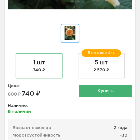
5 по цене 4-х
1 шт
5 шт
740 ₽
2 570 ₽
Цена:
Купить
740 ₽
800 ₽
Наличие:
В наличии
Возраст саженца
2 года
Морозоустойчивость
-30