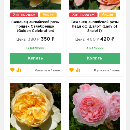
Хит продаж
Акция
Хит продаж
Акция
Саженец английской розы
Саженец английской розы
Голден Селебрейшн
Леди оф Шалот (Lady of
(Golden Celebration)
Shalott)
350 ₽
420 ₽
380 ₽
460 ₽
Цена:
Цена:
В наличии
В наличии
Купить
Купить
Купить в 1 клик
Купить в 1 клик