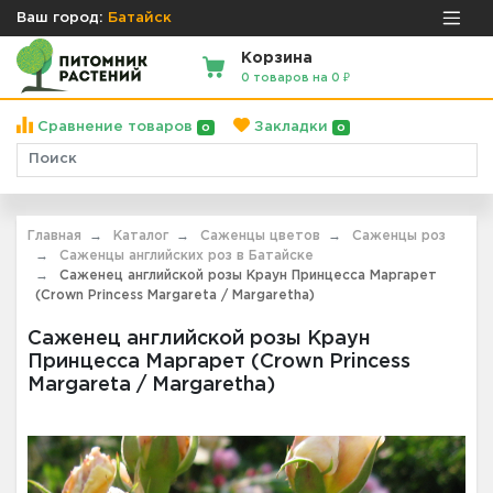
Ваш город:
Батайск
Корзина
0 товаров на 0 ₽
Сравнение товаров
Закладки
0
0
Главная
Каталог
Саженцы цветов
Саженцы роз
Саженцы английских роз в Батайске
Саженец английской розы Краун Принцесса Маргарет
(Crown Princess Margareta / Margaretha)
Саженец английской розы Краун
Принцесса Маргарет (Crown Princess
Margareta / Margaretha)