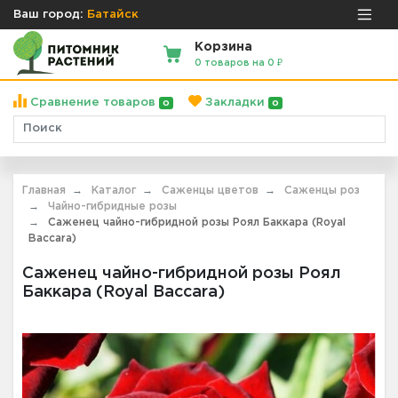
Ваш город:
Батайск
Корзина
0 товаров на 0 ₽
Сравнение товаров
Закладки
0
0
Главная
Каталог
Саженцы цветов
Саженцы роз
Чайно-гибридные розы
Саженец чайно-гибридной розы Роял Баккара (Royal
Baccara)
Саженец чайно-гибридной розы Роял
Баккара (Royal Baccara)