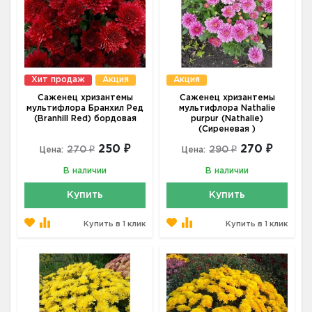
Хит продаж
Акция
Акция
Саженец хризантемы
Саженец хризантемы
мультифлора Бранхил Ред
мультифлора Nathalie
(Branhill Red) бордовая
purpur (Nathalie)
(Сиреневая )
250 ₽
270 ₽
270 ₽
290 ₽
Цена:
Цена:
В наличии
В наличии
Купить
Купить
Купить в 1 клик
Купить в 1 клик