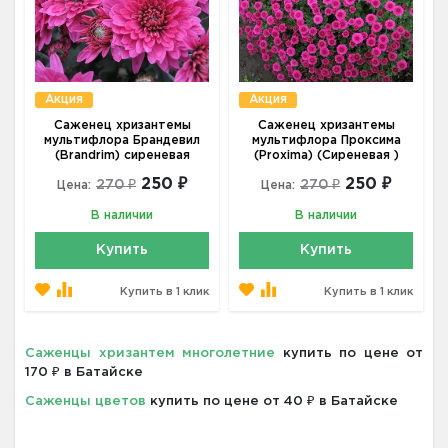
Акция
Акция
Саженец хризантемы
Саженец хризантемы
мультифлора Брандевил
мультифлора Проксима
(Brandrim) сиреневая
(Proxima) (Сиреневая )
250 ₽
250 ₽
270 ₽
270 ₽
Цена:
Цена:
В наличии
В наличии
Купить
Купить
Купить в 1 клик
Купить в 1 клик
Саженцы хризантем многолетние
купить по цене от
170 ₽ в Батайске
Саженцы цветов
купить по цене от 40 ₽ в Батайске