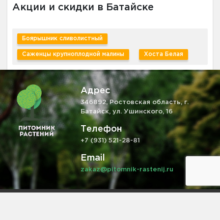
Акции и скидки в Батайске
Боярышник сливолистный
Саженцы крупноплодной малины
Хоста Белая
Адрес
346892, Ростовская область, г.
Батайск, ул. Ушинского, 16
Телефон
+7 (931) 521-28-81
Email
zakaz@pitomnik-rastenij.ru
Информация на сайте не является публичной офертой,
определяемой положениями ч. 2 ст. 437 ГК РФ.