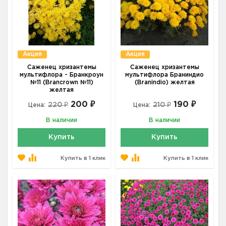
Акция
Акция
Саженец хризантемы
Саженец хризантемы
мультифлора - Бранкроун
мультифлора Браниндио
№11 (Brancrown №11)
(Branindio) желтая
желтая
200 ₽
190 ₽
220 ₽
210 ₽
Цена:
Цена:
В наличии
В наличии
Купить
Купить
Купить в 1 клик
Купить в 1 клик