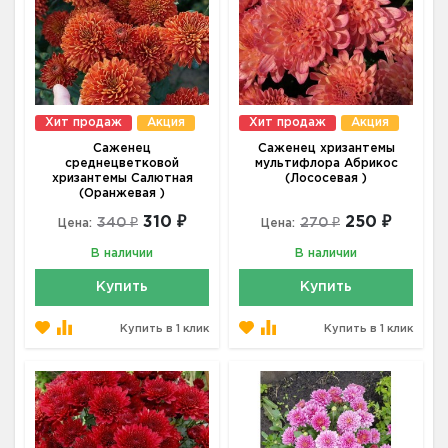
Хит продаж
Акция
Хит продаж
Акция
Саженец
Саженец хризантемы
среднецветковой
мультифлора Абрикос
хризантемы Салютная
(Лососевая )
(Оранжевая )
310 ₽
250 ₽
340 ₽
270 ₽
Цена:
Цена:
В наличии
В наличии
Купить
Купить
Купить в 1 клик
Купить в 1 клик