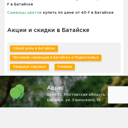
₽ в Батайске
Саженцы цветов
купить по цене от 40 ₽ в Батайске
Акции и скидки в Батайске
Спрей розы в Батайске
Питомник саженцев в Батайске и Подмосковье
Ландыши садовые
Розовая
Адрес
346892, Ростовская область, г.
Батайск, ул. Ушинского, 16
Телефон
+7 (931) 521-28-81
Email