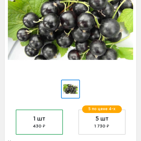
5 по цене 4-х
1 шт
5 шт
430 ₽
1 730 ₽