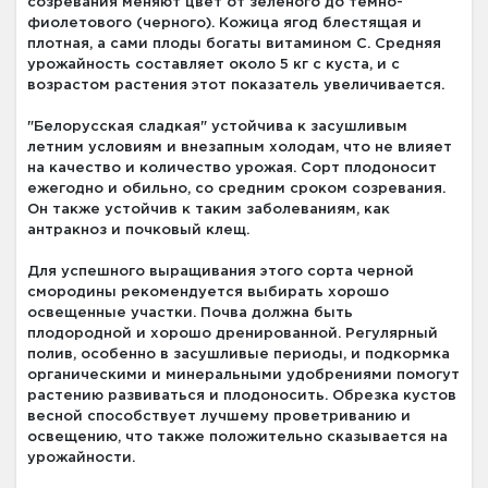
созревания меняют цвет от зеленого до темно-
фиолетового (черного). Кожица ягод блестящая и
плотная, а сами плоды богаты витамином С. Средняя
урожайность составляет около 5 кг с куста, и с
возрастом растения этот показатель увеличивается.
"Белорусская сладкая" устойчива к засушливым
летним условиям и внезапным холодам, что не влияет
на качество и количество урожая. Сорт плодоносит
ежегодно и обильно, со средним сроком созревания.
Он также устойчив к таким заболеваниям, как
антракноз и почковый клещ.
Для успешного выращивания этого сорта черной
смородины рекомендуется выбирать хорошо
освещенные участки. Почва должна быть
плодородной и хорошо дренированной. Регулярный
полив, особенно в засушливые периоды, и подкормка
органическими и минеральными удобрениями помогут
растению развиваться и плодоносить. Обрезка кустов
весной способствует лучшему проветриванию и
освещению, что также положительно сказывается на
урожайности.