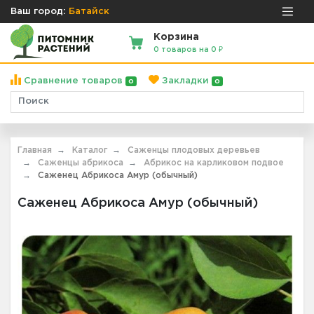
Ваш город:
Батайск
Корзина
0 товаров на 0 ₽
Сравнение товаров
Закладки
0
0
Главная
Каталог
Саженцы плодовых деревьев
Саженцы абрикоса
Абрикос на карликовом подвое
Саженец Абрикоса Амур (обычный)
Саженец Абрикоса Амур (обычный)