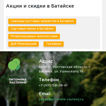
Акции и скидки в Батайске
Саженцы кустовых хризантем в Батайске
Сортовые пионы в Батайске
Почвопокровные многолетники
Дуб Монгольский
Телефиум
Адрес
346892, Ростовская область, г.
Батайск, ул. Ушинского, 16
Телефон
+7 (931) 521-28-81
Email
zakaz@pitomnik-rastenij.ru