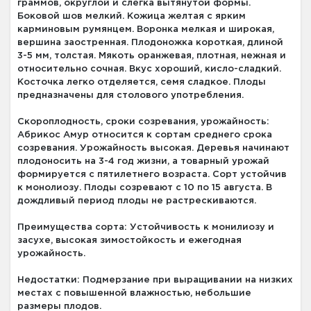
граммов, округлой и слегка вытянутой формы.
Боковой шов мелкий. Кожица желтая с ярким
карминовым румянцем. Воронка мелкая и широкая,
вершина заостренная. Плодоножка короткая, длиной
3-5 мм, толстая. Мякоть оранжевая, плотная, нежная и
относительно сочная. Вкус хороший, кисло-сладкий.
Косточка легко отделяется, семя сладкое. Плоды
предназначены для столового употребления.
Скороплодность, сроки созревания, урожайность:
Абрикос Амур относится к сортам среднего срока
созревания. Урожайность высокая. Деревья начинают
плодоносить на 3-4 год жизни, а товарный урожай
формируется с пятилетнего возраста. Сорт устойчив
к монолиозу. Плоды созревают с 10 по 15 августа. В
дождливый период плоды не растрескиваются.
Преимущества сорта: Устойчивость к монилиозу и
засухе, высокая зимостойкость и ежегодная
урожайность.
Недостатки: Подмерзание при выращивании на низких
местах с повышенной влажностью, небольшие
размеры плодов.