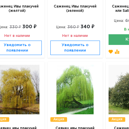
аженец Ивы плакучей
Саженец Ивы плакучей
Саженец
(желтой)
(зеленой)
или Sal
6
Цена:
300 ₽
340 ₽
330 ₽
360 ₽
Цена:
Цена:
В 
Нет в наличии
Нет в наличии
К
Уведомить о
Уведомить о
появлении
появлении
ция
Акция
Акция
еянец ивы плакучей
Сеянец ивы плакучей
Саженец