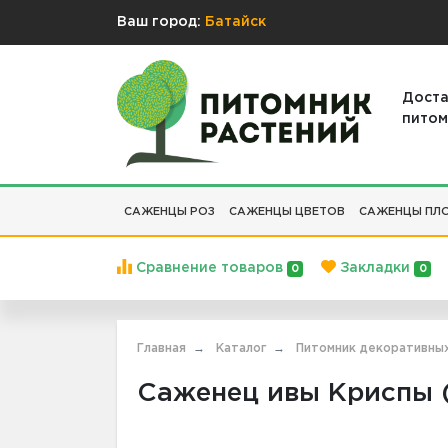
Ваш город:
Батайск
Доста
питом
САЖЕНЦЫ РОЗ
САЖЕНЦЫ ЦВЕТОВ
САЖЕНЦЫ ПЛО
Сравнение товаров
Закладки
0
0
Главная
Каталог
Питомник декоративны
Саженец ивы Криспы (