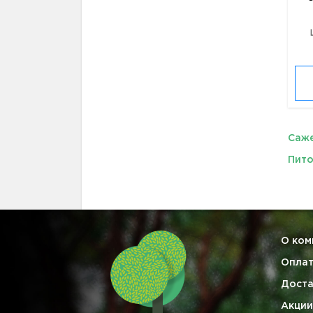
Саж
Пито
О ком
Опла
Доста
Акции