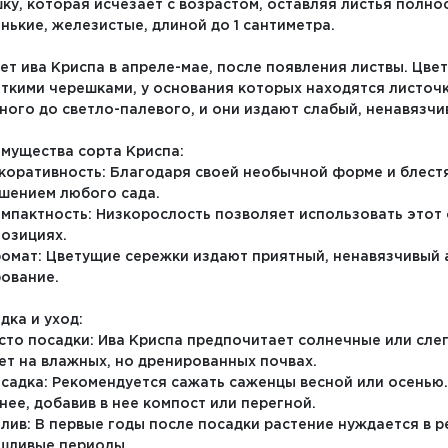
ку, которая исчезает с возрастом, оставляя листья полн
нькие, железистые, длиной до 1 сантиметра.
ет ива Криспа в апреле-мае, после появления листвы. Цве
ткими черешками, у основания которых находятся листочк
ного до светло-палевого, и они издают слабый, ненавязчи
мущества сорта Криспа:
екоративность: Благодаря своей необычной форме и блест
шением любого сада.
омпактность: Низкорослость позволяет использовать этот
озициях.
ромат: Цветущие сережки издают приятный, ненавязчивый 
ование.
дка и уход:
есто посадки: Ива Криспа предпочитает солнечные или сле
ет на влажных, но дренированных почвах.
осадка: Рекомендуется сажать саженцы весной или осенью.
нее, добавив в нее компост или перегной.
олив: В первые годы после посадки растение нуждается в 
шливые периоды.