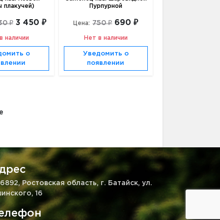
ы плакучей)
Пурпурной
3 450 ₽
690 ₽
30 ₽
750 ₽
Цена:
в наличии
Нет в наличии
домить о
Уведомить о
явлении
появлении
е
дрес
6892, Ростовская область, г. Батайск, ул.
инского, 16
елефон