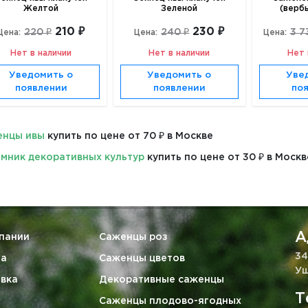
Желтой
Зеленой
(верб
210 ₽
230 ₽
220 ₽
240 ₽
3 7
Цена:
Цена:
Цена:
Нет в наличии
Нет в наличии
Нет 
Уведомить о
Уведомить о
Уве
появлении
появлении
по
енцы ивы
купить по цене от 70 ₽ в Москве
мник декоративных культур
купить по цене от 30 ₽ в Москв
А
пании
Саженцы роз
34
та
Саженцы цветов
Уш
вка
Декоративные саженцы
Т
Саженцы плодово-ягодных