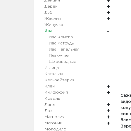
Дейция
Дерен
Дуб
Жасмин
Живучка
Ива
Ива Криспа
Ива матсуды
Ива Пепельная
Плакучие
Шаровидные
Иглица
Катальпа
Кёльрейтерия
Клен
Книфофия
Саже
Ковыль
видо
Липа
кону
Лох
солн
Магнолия
блес
Магонии
Верх
Молодило