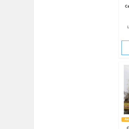
С
Ак
С