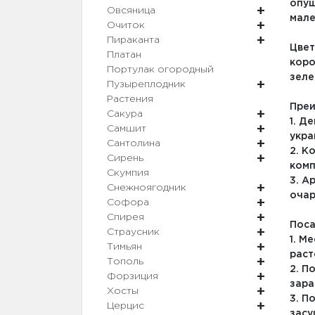
опуш
Овсяница
мале
Очиток
Пираканта
Цвет
Платан
коро
Портулак огородный
зеле
Пузыреплодник
Растения
Преи
Сакура
1. Д
Самшит
укра
Сантолина
2. К
Сирень
комп
Скумпия
3. А
Снежноягодник
очар
Софора
Спирея
Поса
Страусник
1. М
Тимьян
раст
Тополь
2. П
Форзиция
зара
Хосты
3. П
Церцис
засу