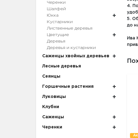
Черенки
4. П
Шалфей
удоб
Юкка
5. О
Кустарники
до н
Лиственные деревья
Цветущие
Ива 
Деревья
прив
Деревья и кустарники
Саженцы хвойных деревьев
По
Лесные деревья
Сеянцы
Горшечные растения
Луковицы
Клубни
Саженцы
Черенки
Ак