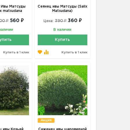
 Ивы Матсуды
Сеянец ивы Матсуды (Salix
ix matsudana
Matsudana)
560 ₽
360 ₽
00 ₽
390 ₽
Цена:
наличии
В наличии
упить
Купить
Купить в 1 клик
Купить в 1 клик
Акция
 ивы Козьей
Саженец ивы шаровидной