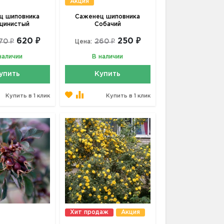
Акция
ц шиповника
Саженец шиповника
щинистый
Собачий
620 ₽
250 ₽
70 ₽
260 ₽
Цена:
наличии
В наличии
упить
Купить
Купить в 1 клик
Купить в 1 клик
Хит продаж
Акция