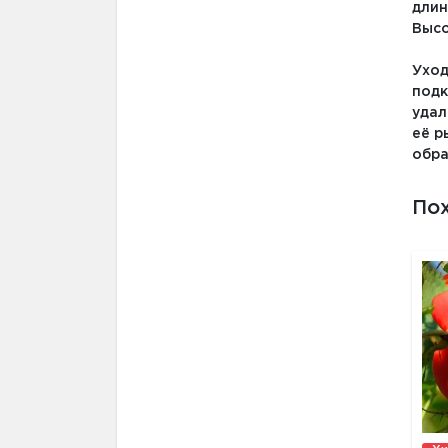
длин
Высо
Уход
подк
удал
её р
обра
По