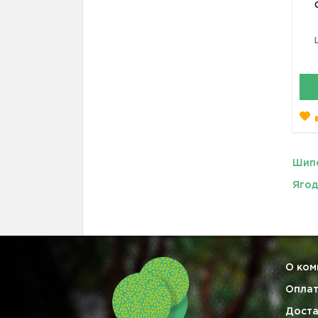
Шип
Ягод
О ком
Опла
Доста