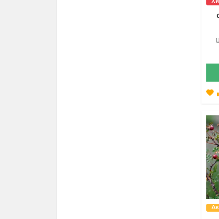
Хи
Ак