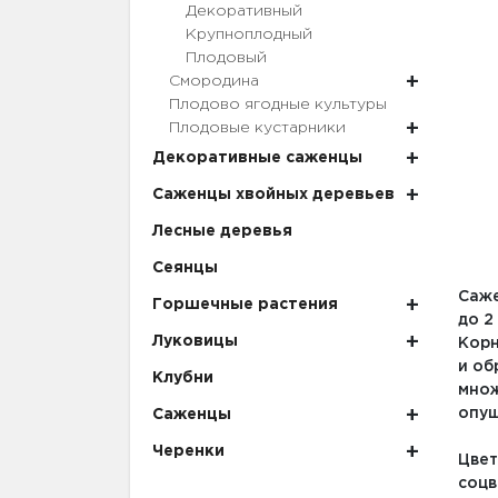
Декоративный
Крупноплодный
Плодовый
Смородина
Плодово ягодные культуры
Плодовые кустарники
Декоративные саженцы
Саженцы хвойных деревьев
Лесные деревья
Сеянцы
Саже
Горшечные растения
до 2
Луковицы
Корн
и об
Клубни
множ
опуш
Саженцы
Черенки
Цвет
соцв