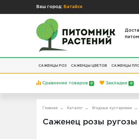
Ваш город:
Батайск
Доста
питом
САЖЕНЦЫ РОЗ
САЖЕНЦЫ ЦВЕТОВ
САЖЕНЦЫ ПЛО
Сравнение товаров
Закладки
0
0
Главная
Каталог
Ягодные кустарники
Саженец розы ругозы