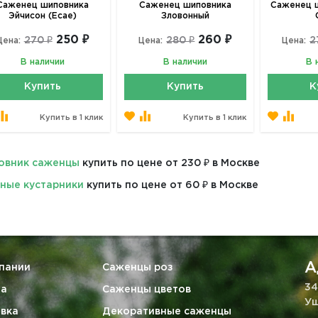
Саженец шиповника
Саженец шиповника
Саженец ш
Эйчисон (Ecae)
Зловонный
250 ₽
260 ₽
270 ₽
280 ₽
2
Цена:
Цена:
Цена:
В наличии
В наличии
В 
Купить
Купить
К
Купить в 1 клик
Купить в 1 клик
овник саженцы
купить по цене от 230 ₽ в Москве
ные кустарники
купить по цене от 60 ₽ в Москве
А
пании
Саженцы роз
34
та
Саженцы цветов
Уш
вка
Декоративные саженцы