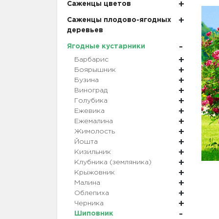
Саженцы цветов
Саженцы плодово-ягодных
деревьев
Ягодные кустарники
Барбарис
Боярышник
Бузина
Виноград
Голубика
Ежевика
Ежемалина
Жимолость
Йошта
Кизильник
Клубника (земляника)
Крыжовник
Малина
Облепиха
Черника
Шиповник