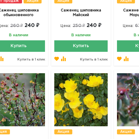
т продаж
Акция
Акция
Акция
Саженец шиповника
Саженец шиповника
Сажене
обыкновенного
Майский
Мор
240 ₽
240 ₽
260 ₽
250 ₽
6
Цена:
Цена:
Цена:
В наличии
В наличии
В 
Купить
Купить
К
Купить в 1 клик
Купить в 1 клик
ция
Акция
Акция