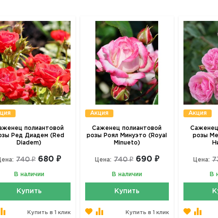
ция
Акция
Акция
аженец полиантовой
Саженец полиантовой
Саженец
озы Ред Диадем (Red
розы Роял Минуэто (Royal
розы Ме
Diadem)
Minueto)
Н
680 ₽
690 ₽
740 ₽
740 ₽
7
Цена:
Цена:
Цена:
В наличии
В наличии
В 
Купить
Купить
К
Купить в 1 клик
Купить в 1 клик