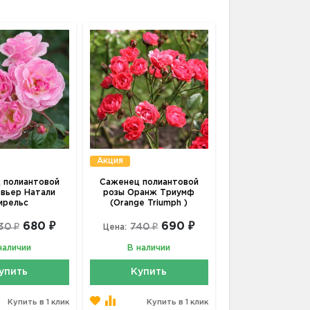
Акция
 полиантовой
Саженец полиантовой
вьер Натали
розы Оранж Триумф
ирельс
(Orange Triumph )
680 ₽
690 ₽
30 ₽
740 ₽
Цена:
наличии
В наличии
упить
Купить
Купить в 1 клик
Купить в 1 клик