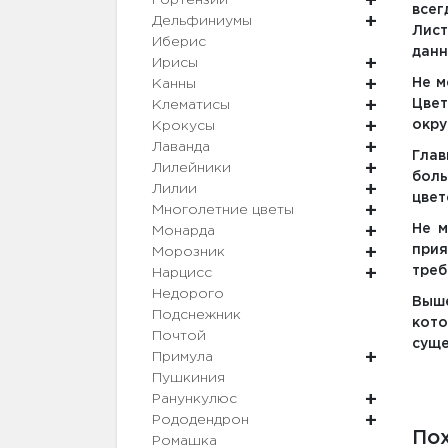
Гортензии
всег
Дельфиниумы
Лист
Иберис
данн
Ирисы
Не м
Канны
Цвет
Клематисы
окру
Крокусы
Лаванда
Глав
Лилейники
боль
Лилии
цвет
Многолетние цветы
Не м
Монарда
при
Морозник
треб
Нарцисс
Недорого
Выше
Подснежник
кото
Почтой
суще
Примула
Пушкиния
Ранункулюс
Рододендрон
По
Ромашка