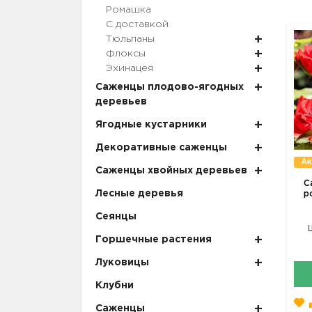
Ромашка
С доставкой
Тюльпаны
Флоксы
Эхинацея
Саженцы плодово-ягодных
деревьев
Ягодные кустарники
Декоративные саженцы
Ак
Саженцы хвойных деревьев
С
Лесные деревья
р
Сеянцы
Горшечные растения
Луковицы
Клубни
Саженцы