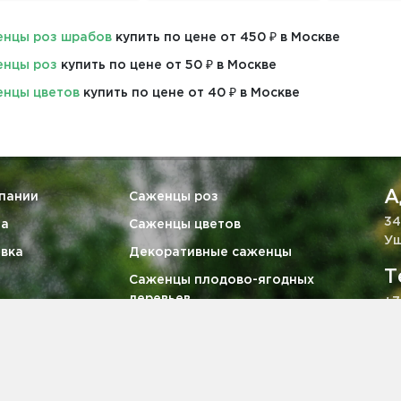
нцы роз шрабов
купить по цене от 450 ₽ в Москве
енцы роз
купить по цене от 50 ₽ в Москве
нцы цветов
купить по цене от 40 ₽ в Москве
А
пании
Саженцы роз
34
та
Саженцы цветов
Уш
вка
Декоративные саженцы
Т
Саженцы плодово-ягодных
деревьев
+7
тия
Ягодные кустарники
E
викам
Саженцы хвойных деревьев
za
кты