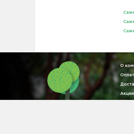
Саже
Саж
Саже
О ком
Опла
Доста
Акции
Гаран
Опто
Конта