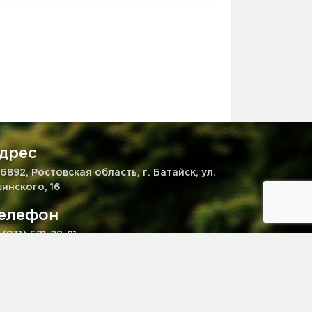
дрес
6892, Ростовская область, г. Батайск, ул.
инского, 16
елефон
 (931) 521-28-81
mail
kaz@pitomnik-rastenij.ru