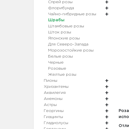
Спрей розы
Флорибунда
Чайно-гибридные розы
Шрабы
Штамбовые розы
Шток розы
Японские розы
Для Северо-Запада
Морозостойкие розы
Белые розы
Черные
Розовые
Желтые розы
Пионы
Хризантемы
Аквилегия
Анемоны
Астры
Георгины
Роз
Гиацинты
испо
Гладиолусы
Отли