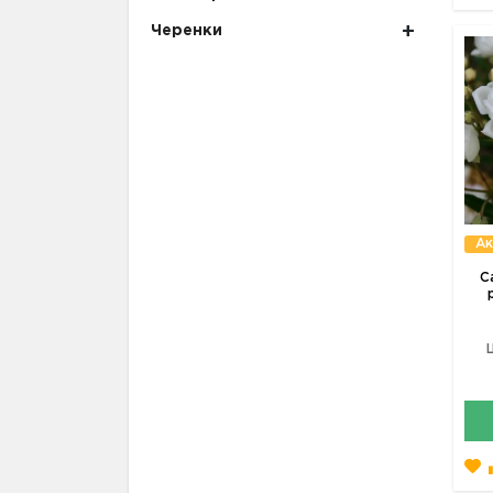
Черенки
Ак
С