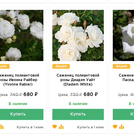
ция
Акция
Акция
аженец полиантовой
Саженец полиантовой
Сажене
розы Ивонна Райбер
розы Диадэм Уайт
Паскал
(Yvonne Rabier)
(Diadem White)
680 ₽
680 ₽
740 ₽
730 ₽
4
Цена:
Цена:
Цена:
В наличии
В наличии
В 
Купить
Купить
К
Купить в 1 клик
Купить в 1 клик