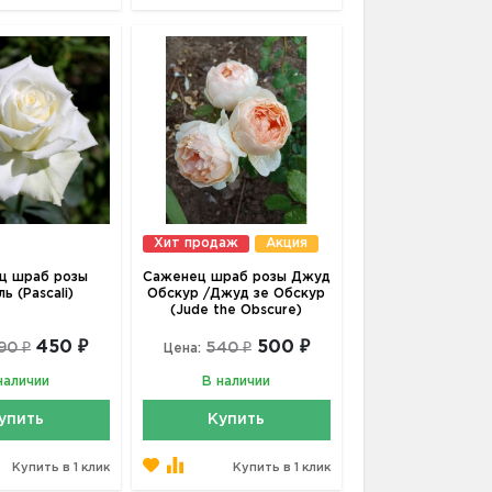
Хит продаж
Акция
ц шраб розы
Саженец шраб розы Джуд
ь (Pascali)
Обскур /Джуд зе Обскур
(Jude the Obscure)
450 ₽
500 ₽
90 ₽
540 ₽
Цена:
наличии
В наличии
упить
Купить
Купить в 1 клик
Купить в 1 клик