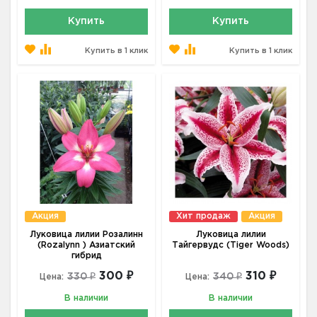
Купить
Купить
Купить в 1 клик
Купить в 1 клик
Акция
Хит продаж
Акция
Луковица лилии Розалинн
Луковица лилии
(Rozalynn ) Азиатский
Тайгервудс (Tiger Woods)
гибрид
300 ₽
310 ₽
330 ₽
340 ₽
Цена:
Цена:
В наличии
В наличии