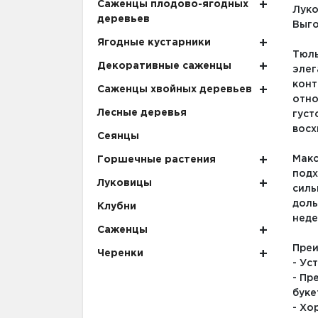
Саженцы плодово-ягодных
Луко
деревьев
Выго
Ягодные кустарники
Тюль
Декоративные саженцы
элег
конт
Саженцы хвойных деревьев
отно
Лесные деревья
густ
восх
Сеянцы
Макс
Горшечные растения
подх
Луковицы
силь
доль
Клубни
неде
Саженцы
Преи
Черенки
- Ус
- Пр
буке
- Хо