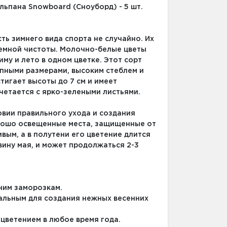
льпана Snowboard (Сноуборд) - 5 шт.
ть зимнего вида спорта не случайно. Их
емной чистоты. Молочно-белые цветы
му и лето в одном цветке. Этот сорт
упными размерами, высоким стеблем и
игает высоты до 7 см и имеет
четается с ярко-зелеными листьями.
овии правильного ухода и создания
рошо освещенные места, защищенные от
вым, а в полутени его цветение длится
вину мая, и может продолжаться 2-3
ним заморозкам.
еальным для создания нежных весенних
 цветением в любое время года.