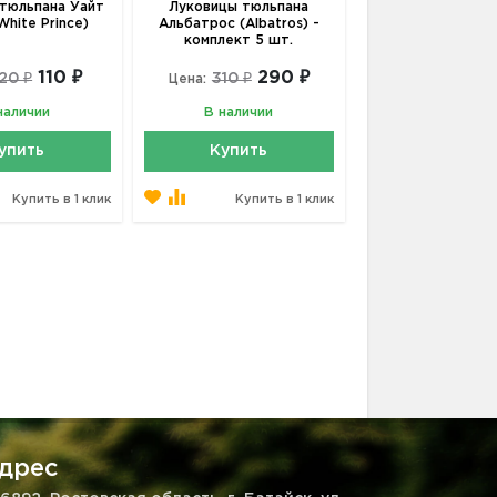
тюльпана Уайт
Луковицы тюльпана
White Prince)
Альбатрос (Albatros) -
комплект 5 шт.
110 ₽
290 ₽
120 ₽
310 ₽
Цена:
наличии
В наличии
упить
Купить
Купить в 1 клик
Купить в 1 клик
дрес