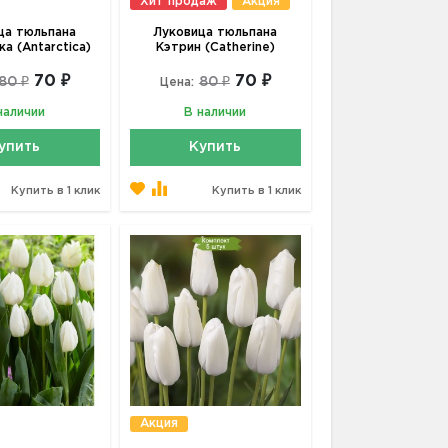
Хит продаж
Акция
ца тюльпана
Луковица тюльпана
а (Antarctica)
Кэтрин (Catherine)
70 ₽
70 ₽
80 ₽
80 ₽
Цена:
наличии
В наличии
упить
Купить
Купить в 1 клик
Купить в 1 клик
Акция