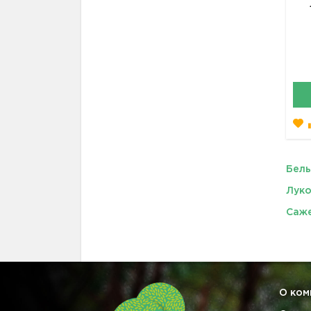
Бел
Луко
Саже
О ком