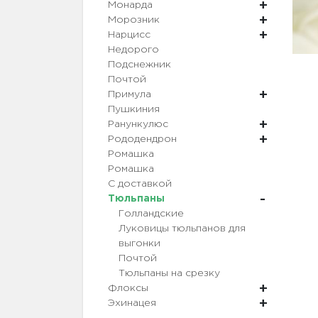
Монарда
Морозник
Нарцисс
Недорого
Подснежник
Почтой
Примула
Пушкиния
Ранункулюс
Рододендрон
Ромашка
Ромашка
С доставкой
Тюльпаны
Голландские
Луковицы тюльпанов для
выгонки
Почтой
Тюльпаны на срезку
Флоксы
Эхинацея