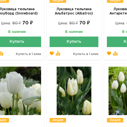
ция
Акция
Акция
Луковица тюльпана
Луковица тюльпана
Лукови
ноуборд (Snowboard)
Альбатрос (Albatros)
Антарктик
70 ₽
70 ₽
80 ₽
80 ₽
Цена:
Цена:
Цена:
В наличии
В наличии
В 
Купить
Купить
К
Купить в 1 клик
Купить в 1 клик
ция
Акция
Акция