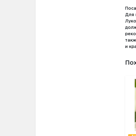
Поса
Для 
Луко
долж
реко
такж
и кр
По