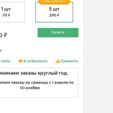
5 по цене 4-х
1 шт
5 шт
70 ₽
290 ₽
Купить
0 ₽
и
1 клик
В избранное
Сравнить
инимаем заказы круглый год.
ляем заказы на саженцы с 1 апреля по
30 ноября.