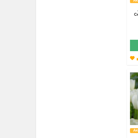
Ак
С
Ак