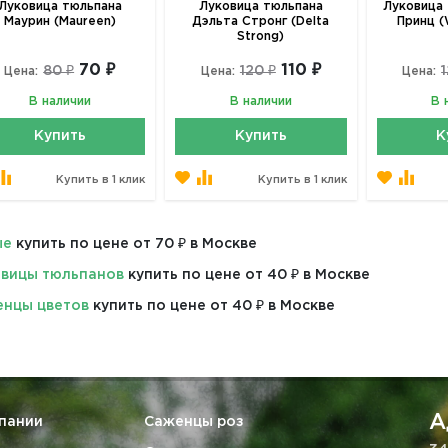
Луковица тюльпана
Луковица тюльпана
Луковица 
Маурин (Maureen)
Дэльта Стронг (Delta
Принц (
Strong)
70 ₽
110 ₽
80 ₽
120 ₽
Цена:
Цена:
Цена:
В наличии
В наличии
В 
Купить
Купить
К
Купить в 1 клик
Купить в 1 клик
ые
купить по цене от 70 ₽ в Москве
вицы тюльпанов
купить по цене от 40 ₽ в Москве
нцы цветов
купить по цене от 40 ₽ в Москве
А
пании
Саженцы роз