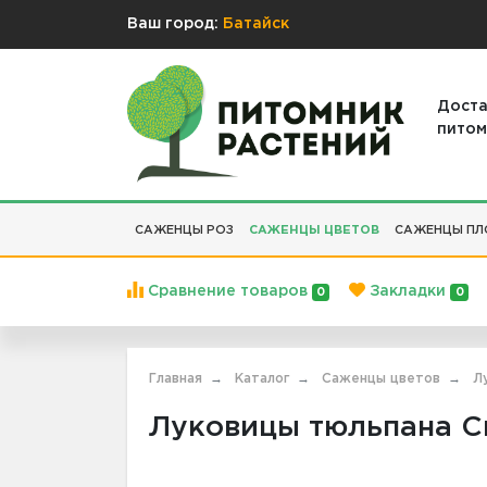
Ваш город:
Батайск
Доста
питом
САЖЕНЦЫ РОЗ
САЖЕНЦЫ ЦВЕТОВ
САЖЕНЦЫ ПЛ
Сравнение товаров
Закладки
0
0
Главная
Каталог
Саженцы цветов
Л
Луковицы тюльпана Сн