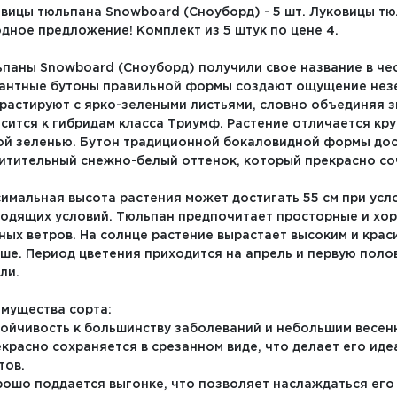
вицы тюльпана Snowboard (Сноуборд) - 5 шт. Луковицы тю
дное предложение! Комплект из 5 штук по цене 4.
паны Snowboard (Сноуборд) получили свое название в чес
антные бутоны правильной формы создают ощущение нез
растируют с ярко-зелеными листьями, словно объединяя зи
сится к гибридам класса Триумф. Растение отличается кр
ой зеленью. Бутон традиционной бокаловидной формы дост
итительный снежно-белый оттенок, который прекрасно со
имальная высота растения может достигать 55 см при усл
одящих условий. Тюльпан предпочитает просторные и хо
ных ветров. На солнце растение вырастает высоким и краси
ше. Период цветения приходится на апрель и первую поло
ли.
мущества сорта:
тойчивость к большинству заболеваний и небольшим весен
екрасно сохраняется в срезанном виде, что делает его ид
тов.
рошо поддается выгонке, что позволяет наслаждаться его