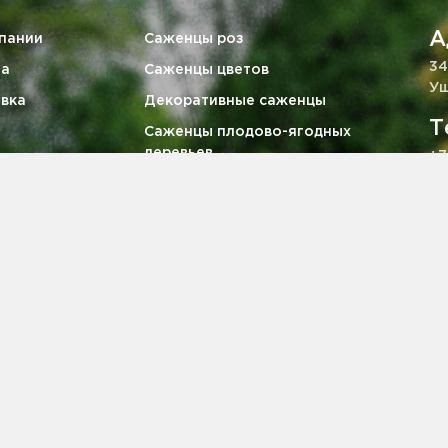
А
пании
Саженцы роз
34
та
Саженцы цветов
Уш
вка
Декоративные саженцы
Т
Саженцы плодово-ягодных
деревьев
+7
тия
Ягодные кустарники
E
викам
Саженцы хвойных деревьев
za
кты
, определяемой положениями ч. 2 ст. 437 ГК РФ.
2008-2026 
е соглашение
Возврата товара/услуги