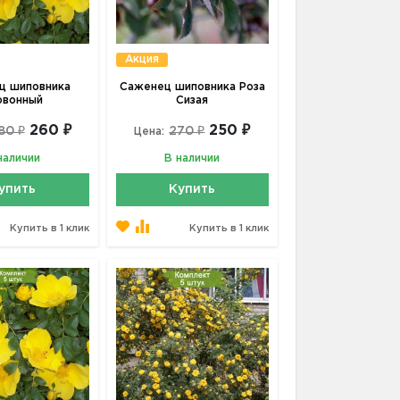
Акция
ц шиповника
Саженец шиповника Роза
овонный
Сизая
260 ₽
250 ₽
80 ₽
270 ₽
Цена:
наличии
В наличии
упить
Купить
Купить в 1 клик
Купить в 1 клик