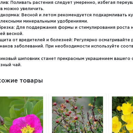
олив: Поливать растения следует умеренно, избегая пере
в можно увеличить.
одкормка: Весной и летом рекомендуется подкармливать к
лексными минеральными удобрениями.
брезка: Для поддержания формы и стимулирования роста н
ей весной.
ащита от вредителей и болезней: Регулярно осматривайте 
наков заболеваний. При необходимости используйте соот
иковый шиповник станет прекрасным украшением вашего са
зный чай.
хожие товары