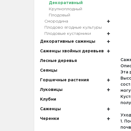
Декоративный
Крупноплодный
Плодовый
Смородина
Плодово ягодные культуры
Плодовые кустарники
Декоративные саженцы
Саженцы хвойных деревьев
Саже
Лесные деревья
Опис
Сеянцы
Эта 
Высо
Горшечные растения
сост
Луковицы
могу
Куст
Клубни
полу
Саженцы
Уход
Черенки
1. П
почв