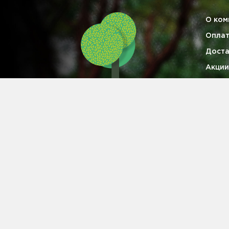
О ком
Опла
Доста
Акции
Гаран
Опто
Конта
Информация на сайте не является публичной офертой
Питомник растений
в Батайске
Политика конфиденциальности
Пользовательско