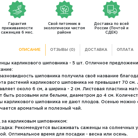
Гарантия
Свой питомник в
Доставка по всей
приживаемости
экологически чистом
России (Почтой и
саженцев 6 мес.
районе
СДЕК)
ОПИСАНИЕ
ОТЗЫВЫ (0)
ДОСТАВКА
ОПЛАТА
нцы карликового шиповника - 5 шт. Отличное предложение
ание:
разновидность шиповника получила своё название благод
та растений карликового шиповника не превышает 70 см. 
авляет около 6 см, а ширина - 2 см. Листовая пластина ма
т быть розовыми или белыми, диаметром до 4 см. Количеств
ы карликового шиповника не дают плодов. Осенью можно с
чается ароматный и полезный чай.
 за карликовым шиповником:
осадка: Рекомендуется высаживать саженцы на солнечных 
ой. Оптимальное время для посадки - весна или осень.