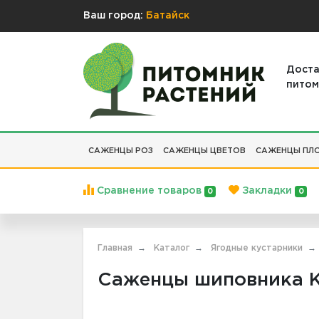
Ваш город:
Батайск
Доста
питом
САЖЕНЦЫ РОЗ
САЖЕНЦЫ ЦВЕТОВ
САЖЕНЦЫ ПЛО
Сравнение товаров
Закладки
0
0
Главная
Каталог
Ягодные кустарники
Саженцы шиповника К