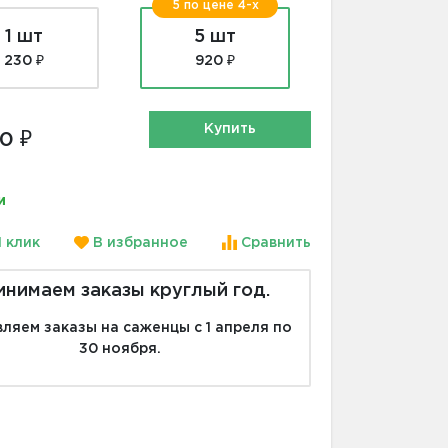
5 по цене 4-х
1 шт
5 шт
230 ₽
920 ₽
Купить
0 ₽
и
1 клик
В избранное
Сравнить
инимаем заказы круглый год.
ляем заказы на саженцы с 1 апреля по
30 ноября.