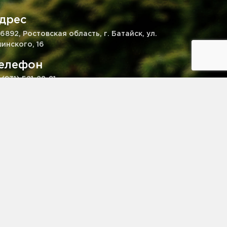
дрес
6892, Ростовская область, г. Батайск, ул.
инского, 16
елефон
 (931) 521-28-81
mail
kaz@pitomnik-rastenij.ru
© pitomnik-rastenij.ru – Питомник растений. Все права
защищены.