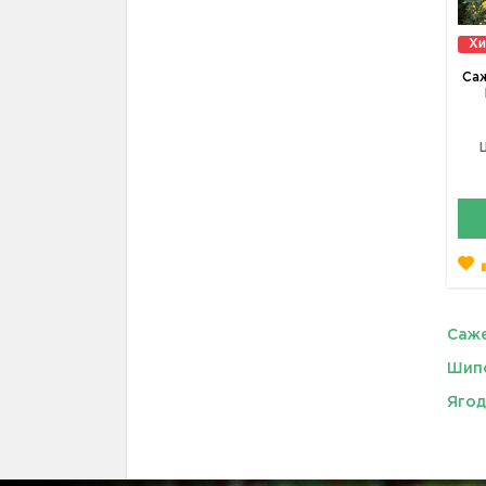
Хи
Са
Саже
Шип
Ягод