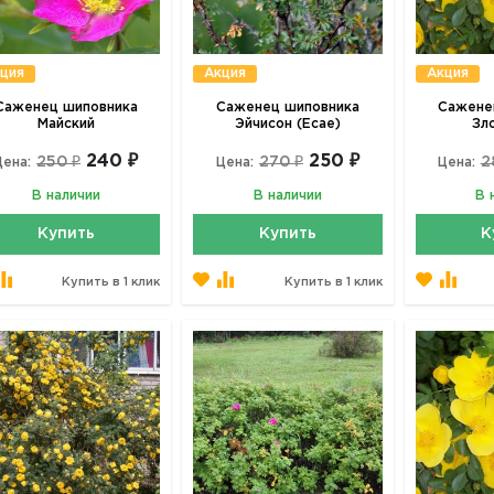
ция
Акция
Акция
Саженец шиповника
Саженец шиповника
Сажене
Майский
Эйчисон (Ecae)
Зл
240 ₽
250 ₽
250 ₽
270 ₽
2
Цена:
Цена:
Цена:
В наличии
В наличии
В 
Купить
Купить
К
Купить в 1 клик
Купить в 1 клик