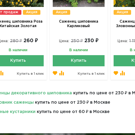
т продаж
Акция
Акция
Акция
женец шиповника Роза
Саженец шиповника
Саженц
Китайская Золотая
Карликовый
Зловонны
260 ₽
230 ₽
280 ₽
250 ₽
1 1
Цена:
Цена:
Цена:
В наличии
В наличии
В 
Купить
Купить
К
Купить в 1 клик
Купить в 1 клик
нцы декоративного шиповника
купить по цене от 230 ₽ в 
овник саженцы
купить по цене от 230 ₽ в Москве
ные кустарники
купить по цене от 60 ₽ в Москве