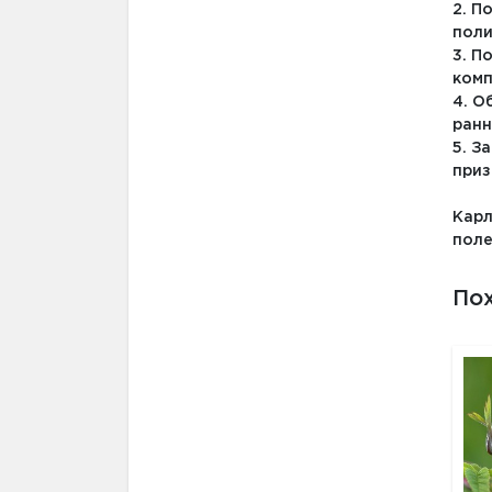
2. П
поли
3. П
комп
4. О
ранн
5. З
приз
Карл
поле
По