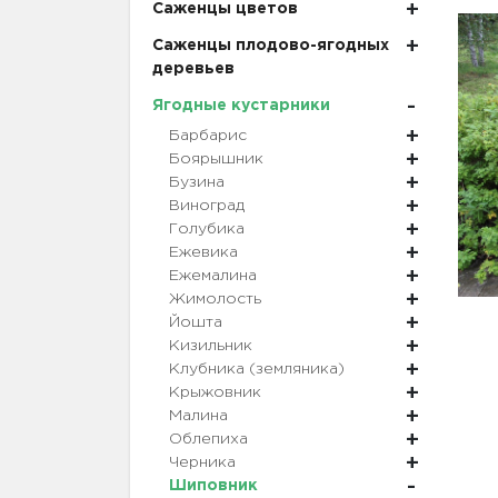
Саженцы цветов
Саженцы плодово-ягодных
деревьев
Ягодные кустарники
Барбарис
Боярышник
Бузина
Виноград
Голубика
Ежевика
Ежемалина
Жимолость
Йошта
Кизильник
Клубника (земляника)
Крыжовник
Малина
Облепиха
Черника
Шиповник