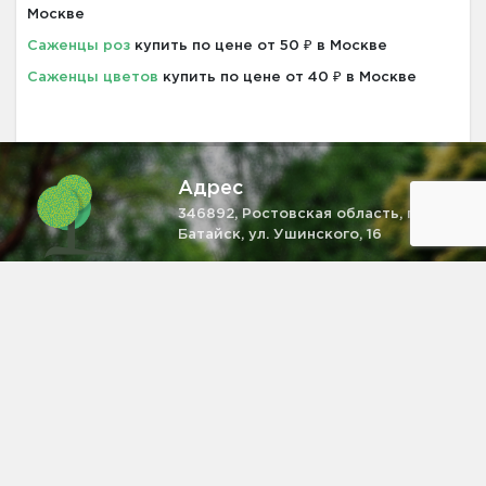
Москве
Саженцы роз
купить по цене от 50 ₽ в Москве
Саженцы цветов
купить по цене от 40 ₽ в Москве
Адрес
346892, Ростовская область, г.
Батайск, ул. Ушинского, 16
Телефон
+7 (931) 521-28-81
Email
zakaz@pitomnik-rastenij.ru
Информация на сайте не является публичной офертой,
определяемой положениями ч. 2 ст. 437 ГК РФ.
Питомник растений
в Батайске