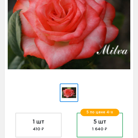
5 по цене 4-х
1 шт
5 шт
410 ₽
1 640 ₽