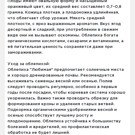
Плоды имеют овальную форму и насыщенный
оранжевый цвет, их средний вес составляет 0,7–0,8
грамма. Кожица плотная, а плодоножка удлинённая,
что облегчает сбор урожая. Мякоть средней
плотности, с ярко выраженным ароматом. Вкус ягод
десертный и сладкий, при употреблении в свежем
виде они не вызывают оскомины. Облепиха богата
органическими кислотами, сахарами и витаминами, а
её питательная ценность сохраняется даже при
замораживании.
Уход за облепихой:
Облепиха "Любимая" предпочитает солнечные места
и хорошо дренированные почвы. Рекомендуется
высаживать саженцы весной или осенью. Полив
следует проводить регулярно, особенно в первые
годы после посадки, чтобы корневая система хорошо
укоренилась. Важно также проводить обрезку для
формирования кроны и удаления старых ветвей.
Подкормка органическими удобрениями весной и
осенью способствует лучшему росту и
плодоношению. Облепиха устойчива к большинству
болезней и вредителей, но профилактическая
обработка не будет лишней.