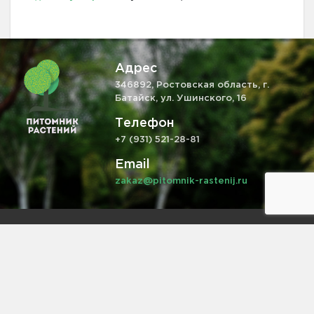
Адрес
346892, Ростовская область, г.
Батайск, ул. Ушинского, 16
Телефон
+7 (931) 521-28-81
Email
zakaz@pitomnik-rastenij.ru
Информация на сайте не является публичной офертой,
определяемой положениями ч. 2 ст. 437 ГК РФ.
Питомник растений
в Батайске
2008-2026 © pitomnik-rastenij.ru – Питомник растений. Все права
защищены.
Политика конфиденциальности
Пользовательское соглашение
Возврата товара/услуги