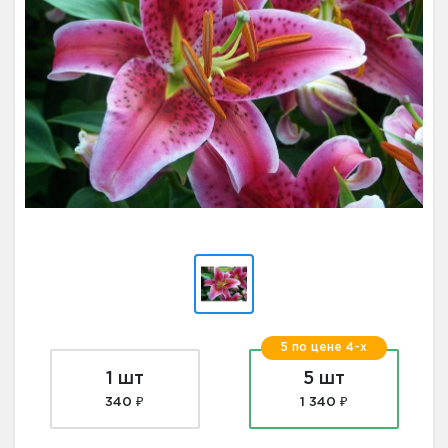
5 по цене 4-х
1 шт
5 шт
340 ₽
1 340 ₽