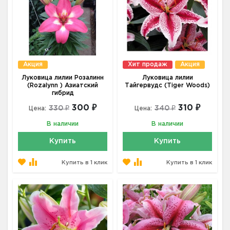
Акция
Хит продаж
Акция
Луковица лилии Розалинн
Луковица лилии
(Rozalynn ) Азиатский
Тайгервудс (Tiger Woods)
гибрид
300 ₽
310 ₽
330 ₽
340 ₽
Цена:
Цена:
В наличии
В наличии
Купить
Купить
Купить в 1 клик
Купить в 1 клик