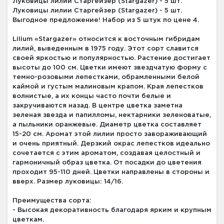
Луковицы лилии Старгейзер (Stargazer) - 5 шт.
Луковицы лилии Старгейзер (Stargazer) - 5 шт.
Выгодное предложение! Набор из 5 штук по цене 4.
Lilium «Stargazer» относится к восточным гибридам
лилий, выведенным в 1975 году. Этот сорт славится
своей яркостью и популярностью. Растение достигает
высоты до 100 см. Цветки имеют звездчатую форму с
темно-розовыми лепестками, обрамленными белой
каймой и густым малиновым крапом. Края лепестков
волнистые, а их концы часто почти белые и
закручиваются назад. В центре цветка заметна
зеленая звезда и папилломы, нектарники зеленоватые,
а пыльники оранжевые. Диаметр цветка составляет
15-20 см. Аромат этой лилии просто завораживающий
и очень приятный. Дерзкий окрас лепестков идеально
сочетается с этим ароматом, создавая целостный и
гармоничный образ цветка. От посадки до цветения
проходит 95-110 дней. Цветки направлены в стороны и
вверх. Размер луковицы: 14/16.
Преимущества сорта:
- Высокая декоративность благодаря ярким и крупным
цветкам.