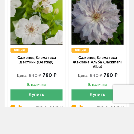
Акция
Акция
Саженец Клематиса
Саженец Клематиса
Дестини (Destiny)
Жакмана Альба (Jackmanii
Alba)
780 ₽
780 ₽
840 ₽
840 ₽
Цена:
Цена:
В наличии
В наличии
Купить
Купить
Купить в 1 клик
Купить в 1 клик
Клематисы белые
купить по цене от 720 ₽ в Москве