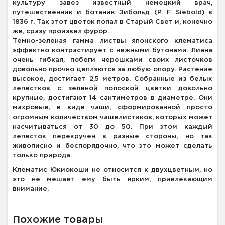
культуру завез известный немецкий врач,
путешественник и ботаник Зибольд (P. F. Siebold) в
1836 г. Так этот цветок попал в Старый Свет и, конечно
же, сразу произвел фурор.
Темно-зеленая гамма листвы японского клематиса
эффектно контрастирует с нежными бутонами. Лиана
очень гибкая, побеги черешками своих листочков
довольно прочно цепляются за любую опору. Растение
высокое, достигает 2,5 метров. Собранные из белых
лепестков с зеленой полоской цветки довольно
крупные, достигают 14 сантиметров в диаметре. Они
махровые, в виде чаши, сформированной просто
огромным количеством чашелистиков, которых может
насчитываться от 30 до 50. При этом каждый
лепесток перекручен в разные стороны, но так
живописно и беспорядочно, что это может сделать
только природа.
Клематис Юкиокоши не относится к двухцветным, но
это не мешает ему быть ярким, привлекающим
внимание.
Похожие товары