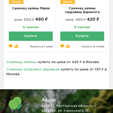
Акция
Акция
Саженец калины Марии
Саженец калины
гордовины Вариегата
490 ₽
420 ₽
530 ₽
450 ₽
Цена:
Цена:
В наличии
В наличии
Купить
Купить
Купить в 1 клик
Купить в 1 клик
Саженцы калины
купить по цене от 420 ₽ в Москве
Саженцы плодовых деревьев
купить по цене от 130 ₽ в
Москве
Адрес
346892, Ростовская область, г.
Батайск, ул. Ушинского, 16