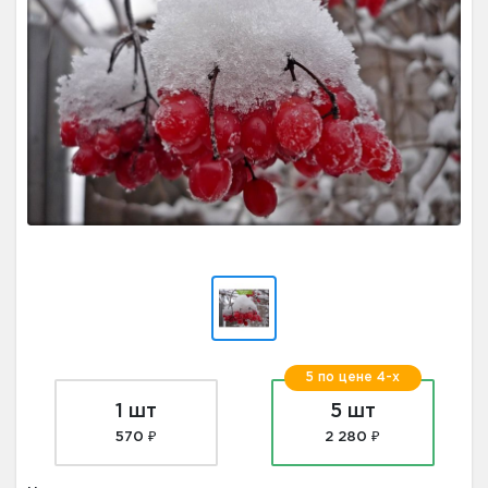
5 по цене 4-х
1 шт
5 шт
570 ₽
2 280 ₽