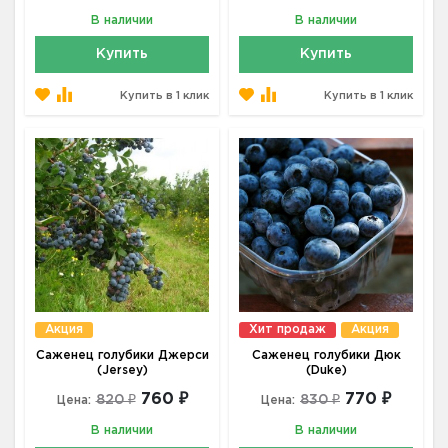
В наличии
В наличии
Купить
Купить
Купить в 1 клик
Купить в 1 клик
Акция
Хит продаж
Акция
Саженец голубики Джерси
Саженец голубики Дюк
(Jersey)
(Duke)
760 ₽
770 ₽
820 ₽
830 ₽
Цена:
Цена:
В наличии
В наличии