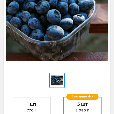
5 по цене 4-х
1 шт
5 шт
770 ₽
3 080 ₽