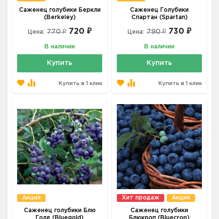
Саженец голубики Беркли
Саженец Голубики
(Berkeley)
Спартан (Spartan)
720 ₽
730 ₽
770 ₽
790 ₽
Цена:
Цена:
В наличии
В наличии
Купить
Купить
Купить в 1 клик
Купить в 1 клик
Акция
Хит продаж
Акция
Саженец голубики Блю
Саженец голубики
Голд (Bluegold)
Блюкроп (Bluecrop)