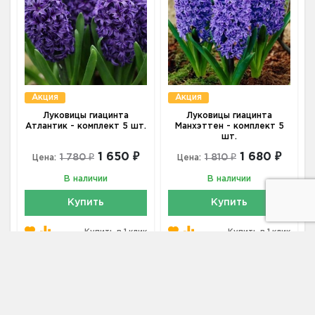
Акция
Акция
Луковицы гиацинта
Луковицы гиацинта
Атлантик - комплект 5 шт.
Манхэттен - комплект 5
шт.
1 650 ₽
1 680 ₽
1 780 ₽
1 810 ₽
Цена:
Цена:
В наличии
В наличии
Купить
Купить
Купить в 1 клик
Купить в 1 клик
Фиолетовые
купить по цене от 410 ₽ в Москве
Луковицы гиацинтов оптом
купить по цене от 200 ₽ в
Москве