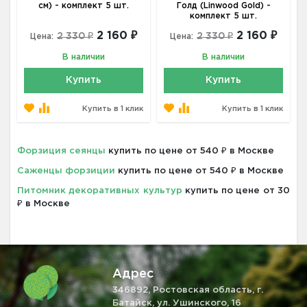
см) - комплект 5 шт.
Голд (Linwood Gold) -
комплект 5 шт.
2 160 ₽
2 160 ₽
2 330 ₽
2 330 ₽
Цена:
Цена:
В наличии
В наличии
Купить
Купить
Купить в 1 клик
Купить в 1 клик
Форзиция сеянцы
купить по цене от 540 ₽ в Москве
Саженцы форзиции
купить по цене от 540 ₽ в Москве
Питомник декоративных культур
купить по цене от 30
₽ в Москве
Адрес
346892, Ростовская область, г.
Батайск, ул. Ушинского, 16