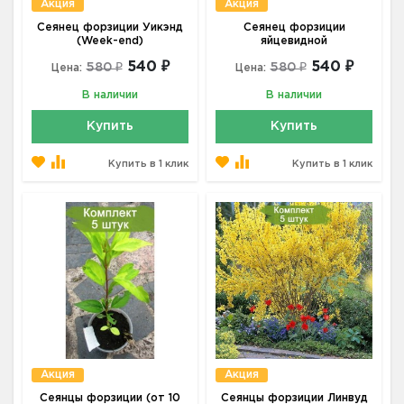
Акция
Акция
Сеянец форзиции Уикэнд
Сеянец форзиции
(Week-end)
яйцевидной
540 ₽
540 ₽
580 ₽
580 ₽
Цена:
Цена:
В наличии
В наличии
Купить
Купить
Купить в 1 клик
Купить в 1 клик
Акция
Акция
Сеянцы форзиции (от 10
Сеянцы форзиции Линвуд