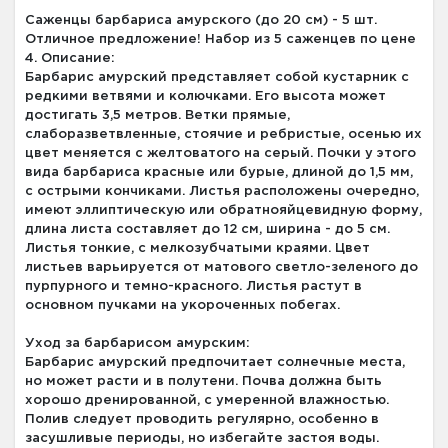
Саженцы барбариса амурского (до 20 см) - 5 шт.
Отличное предложение! Набор из 5 саженцев по цене
4. Описание:
Барбарис амурский представляет собой кустарник с
редкими ветвями и колючками. Его высота может
достигать 3,5 метров. Ветки прямые,
слаборазветвленные, стоячие и ребристые, осенью их
цвет меняется с желтоватого на серый. Почки у этого
вида барбариса красные или бурые, длиной до 1,5 мм,
с острыми кончиками. Листья расположены очередно,
имеют эллиптическую или обратнояйцевидную форму,
длина листа составляет до 12 см, ширина - до 5 см.
Листья тонкие, с мелкозубчатыми краями. Цвет
листьев варьируется от матового светло-зеленого до
пурпурного и темно-красного. Листья растут в
основном пучками на укороченных побегах.
Уход за барбарисом амурским:
Барбарис амурский предпочитает солнечные места,
но может расти и в полутени. Почва должна быть
хорошо дренированной, с умеренной влажностью.
Полив следует проводить регулярно, особенно в
засушливые периоды, но избегайте застоя воды.