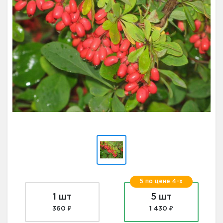
5 по цене 4-х
1 шт
5 шт
360 ₽
1 430 ₽