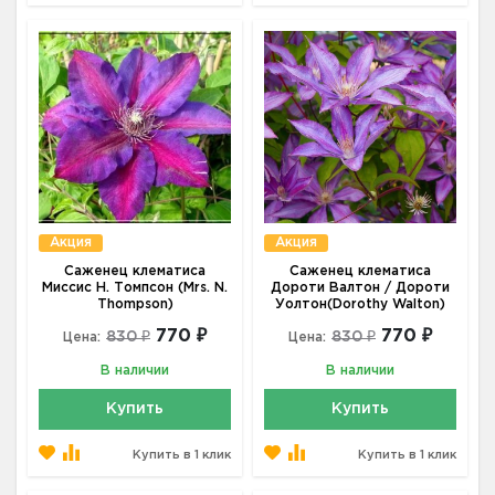
Акция
Акция
Саженец клематиса
Саженец клематиса
Миссис Н. Томпсон (Mrs. N.
Дороти Валтон / Дороти
Thompson)
Уолтон(Dorothy Walton)
770 ₽
770 ₽
830 ₽
830 ₽
Цена:
Цена:
В наличии
В наличии
Купить
Купить
Купить в 1 клик
Купить в 1 клик