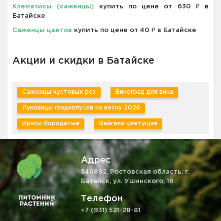
Клематисы (саженцы)
купить по цене от 630 ₽ в
Батайске
Саженцы цветов
купить по цене от 40 ₽ в Батайске
Акции и скидки в Батайске
Саженцы кустовых роз
Виноград для вина
Луковицы гладиолусов на весну 2026
Ирисы бородатые
Вейгела цветущая
Адрес
346892, Ростовская область, г.
Батайск, ул. Ушинского, 16
Телефон
+7 (931) 521-28-81