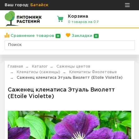
Ваш город:
Батайск
Корзина
0 товаров на 0 ₽
Сравнение товаров
Закладки
0
0
Главная
Каталог
Саженцы цветов
Клематисы (саженцы)
Клематисы Фиолетовые
Саженец клематиса Этуаль Виолетт (Etoile Violette)
Саженец клематиса Этуаль Виолетт
(Etoile Violette)