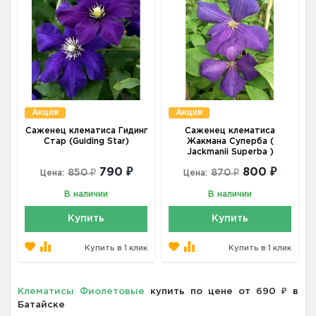
Акция
Акция
Саженец клематиса Гидинг
Саженец клематиса
Стар (Guiding Star)
Жакмана Суперба (
Jackmanii Superba )
790 ₽
800 ₽
850 ₽
870 ₽
Цена:
Цена:
В наличии
В наличии
Купить
Купить
Купить в 1 клик
Купить в 1 клик
Клематисы Фиолетовые
купить по цене от 690 ₽ в
Батайске