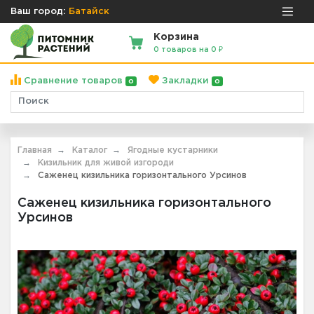
Ваш город:
Батайск
Корзина
0 товаров на 0 ₽
Сравнение товаров
Закладки
0
0
Главная
Каталог
Ягодные кустарники
Кизильник для живой изгороди
Саженец кизильника горизонтального Урсинов
Саженец кизильника горизонтального
Урсинов