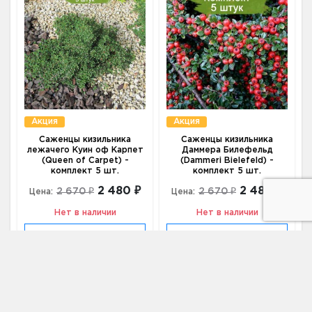
Акция
Акция
Саженцы кизильника
Саженцы кизильника
лежачего Куин оф Карпет
Даммера Билефельд
(Queen of Carpet) -
(Dammeri Bielefeld) -
комплект 5 шт.
комплект 5 шт.
2 480 ₽
2 480 ₽
2 670 ₽
2 670 ₽
Цена:
Цена:
Нет в наличии
Нет в наличии
Уведомить о
Уведомить о
появлении
появлении
Кизильник для живой изгороди
купить по цене от 470
₽ в Москве