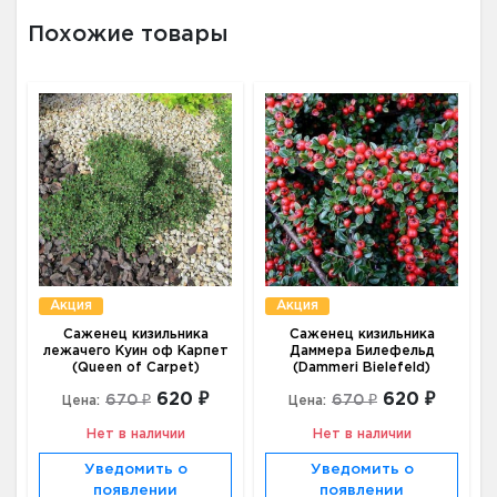
Похожие товары
Акция
Акция
Саженец кизильника
Саженец кизильника
лежачего Куин оф Карпет
Даммера Билефельд
(Queen of Carpet)
(Dammeri Bielefeld)
620 ₽
620 ₽
670 ₽
670 ₽
Цена:
Цена:
Нет в наличии
Нет в наличии
Уведомить о
Уведомить о
появлении
появлении