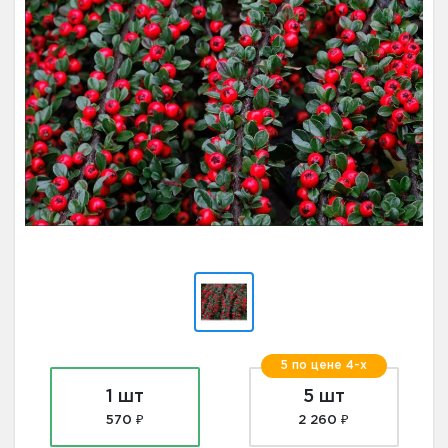
5 по цене 4-х
1 шт
5 шт
570 ₽
2 260 ₽