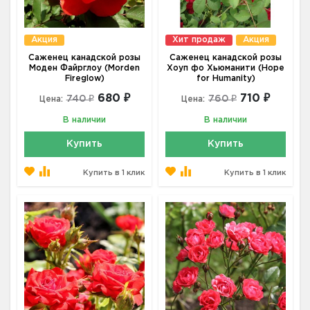
Акция
Хит продаж
Акция
Саженец канадской розы
Саженец канадской розы
Моден Файрглоу (Morden
Хоуп фо Хьюманити (Hope
Fireglow)
for Humanity)
680 ₽
710 ₽
740 ₽
760 ₽
Цена:
Цена:
В наличии
В наличии
Купить
Купить
Купить в 1 клик
Купить в 1 клик