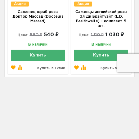
Акция
Акция
Саженец шраб розы
Саженцы английской розы
Доктор Массад (Docteurs
Эл Ди Брэйтуэйт (L.D.
Massad)
Braithwaite) - комплект 5
шт.
540 ₽
1 030 ₽
580 ₽
1 110 ₽
Цена:
Цена:
В наличии
В наличии
Купить
Купить
Купить в 1 клик
Купить в 1 клик
Красные
купить по цене от 310 ₽ в Москве
Саженцы английских роз в Батайске
купить по цене от
310 ₽ в Москве
Саженцы роз
купить по цене от 50 ₽ в Москве
Саженцы цветов
купить по цене от 40 ₽ в Москве