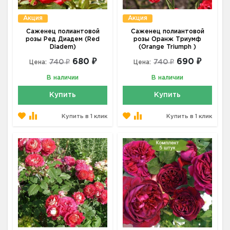
Акция
Акция
Саженец полиантовой
Саженец полиантовой
розы Ред Диадем (Red
розы Оранж Триумф
Diadem)
(Orange Triumph )
680 ₽
690 ₽
740 ₽
740 ₽
Цена:
Цена:
В наличии
В наличии
Купить
Купить
Купить в 1 клик
Купить в 1 клик