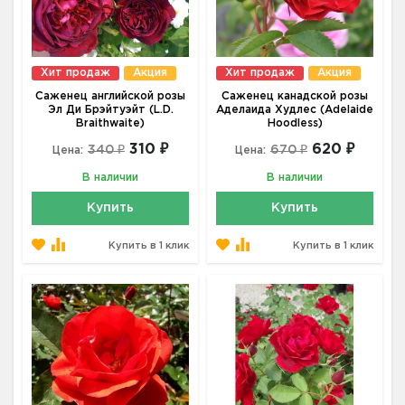
Хит продаж
Акция
Хит продаж
Акция
Саженец английской розы
Саженец канадской розы
Эл Ди Брэйтуэйт (L.D.
Аделаида Худлес (Adelaide
Braithwaite)
Hoodless)
310 ₽
620 ₽
340 ₽
670 ₽
Цена:
Цена:
В наличии
В наличии
Купить
Купить
Купить в 1 клик
Купить в 1 клик